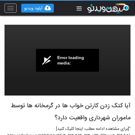
آپلود ویدیو
Toggle
vigation
Error loading
media:
آیا کتک زدن کارتن‌ خواب‌ ها در گرمخانه‌ ها توسط
ماموران شهرداری واقعیت دارد؟
"[برای مشاهده ادامه مطلب اینجا کلیک کنید]