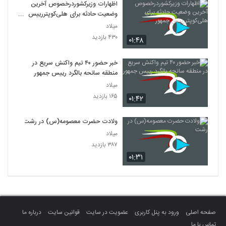
اظهارات وزیرکشوردرخصوص آخرین
وضعیت حادثه برای هلی‌کوپتررییس
جمهور
میلاد
۴۳۰ بازدید
۰۱:۴۸
خبر حضور ۴۰ تیم واکنش سریع در
منطقه سانحه بالگرد رییس جمهور
میلاد
۱۶۵ بازدید
۰۱:۴۲
ولادت حضرت معصومه(س) در رشت
میلاد
۳۸۷ بازدید
۰۱:۳۱
صفحه اصلی
ورود به پنل کاربری
عضویت در سایت
قوانین سایت
درباره ما
تماس با ما