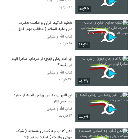
کتاب الله و عترتی
۲۲ بازدید
۰۰:۴۵
خطبه فدکیه، قرآن و امامت حضرت
علی علیه السلام ( مطالب مهم، قابل
توجه اهل سنت )
کتاب الله و عترتی
۱۸ بازدید
۱۶:۱۳
آیا امام زمان (عج) از سرداب سامرا قیام
می کنند؟!
کتاب الله و عترتی
۲۳ بازدید
۰۱:۴۷
ان القبر روضه من ریاض الجنه او حفره
من حفر النار
کتاب الله و عترتی
۲۹ بازدید
۰۰:۲۹
اهل کتاب چه کسانی هستند ( شبکه
جهانی ولایت ) استاد رستم نژاد