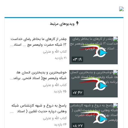
ویدیوهای مرتبط
چقدر از کارهای ما بخاطر رضای خداست
؟! شبکه حضرت ولیعصر عج ... استاد
حسینی قزوینی
کتاب الله و عترتی
۲۱ بازدید
۰۳:۱۹
خوشبخترین و بدبخترین انسان ها،
شبکه ولیعصر عج( استاد فتحی. برنامه
باور )
کتاب الله و عترتی
۲۵ بازدید
۰۷:۴۲
پاسخ به دروغ و شبهه کارنشناس شبکه
وهابی درباره حدیث ثقلین ( استاد
بهرامی زاد ) شبکه حضرت ولیعصر عج
کتاب الله و عترتی
۲۶ بازدید
۰۸:۲۷