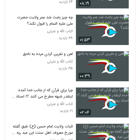
۲۴ بازدید
۰۸:۱۹
چه چیز باعث شد عمر ولایت حضرت
علی علیه السام را قبول نکند؟
کتاب الله و عترتی
۳۸ بازدید
۰۱:۵۳
لعن و نفرين کردن مرده به ناحق
کتاب الله و عترتی
۳۵ بازدید
۰۰:۳۹
چرا برای قرآن که از جانب خدا آمده
اینقدر شبهه مطرح می کنند ؟! استاد
رستم نژاد
کتاب الله و عترتی
۲۱ بازدید
۰۲:۰۶
اثبات ولایت امام حسن (ع) طبق گفته
مورخ معروف اهل سنت ابن عبد ربه
اندلسی