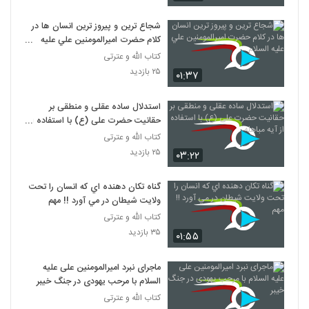
شجاع ترين و پيروز ترين انسان ها در
کلام حضرت اميرالمومنين علي عليه
السلام
کتاب الله و عترتی
۲۵ بازدید
۰۱:۳۷
استدلال ساده عقلی و منطقی بر
حقانیت حضرت علی (ع) با استفاده از
آیه مباهله
کتاب الله و عترتی
۲۵ بازدید
۰۳:۲۲
گناه تکان دهنده اي که انسان را تحت
ولايت شيطان در مي آورد !! مهم
کتاب الله و عترتی
۳۵ بازدید
۰۱:۵۵
ماجرای نبرد امیرالمومنین علی علیه
السلام با مرحب یهودی در جنگ خیبر
کتاب الله و عترتی