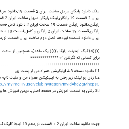
ايران,دانلود قسمت نوزدهم فصل دوم ساخت ايران,قسمت نوزد
__________________________________________________
((((14گیگ اینترنت رایگان)))) یک ماهه(و همچنین از ساعت ۳تا ۷صبح رایگان) + کسب امتیازهای باشگاه فیروزه ای همراه اول
برای کسانی که نگرفتن ✅ **************
↓↓↓↓↓↓↓↓↓↓↓↓↓↓↓↓↓↓↓↓↓↓↓↓↓↓↓↓↓↓↓↓↓↓↓↓↓↓↓↓↓↓↓↓↓↓↓↓↓↓
1⃣ دانلود نسخه 4.3 اپلیکیشن همراه من از پست زیر
2⃣ زدن رو لینک زیر،رفتن به اپلیکیشن همراه من و «ثبت نام» در آن
tp://my.mci.ir/user/clubInvitation?invId=hdZgMhepsO
3⃣ رفتن به قسمت آموزش در صفحه اصلی، دیدن آموزش ها و زدن گزینه «دریافت هدیه»
جهت دانلود ساخت ایران 2 + قسمت نوزدهم 19 اینجا کلیک کنید ->>