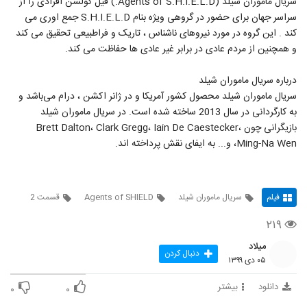
سریال ماموران شیلد (Agents of S.H.I.E.L.D.) فیل کولسن افرادی را از
سراسر جهان برای حضور در گروهی ویژه بنام S.H.I.E.L.D جمع اوری می
کند . این گروه در مورد نیروهای ناشناس ، تاریک و فراطبیعی تحقیق می کند
و همچنین از مردم عادی در برابر غیر عادی ها حفاظت می کند.
درباره سریال ماموران شیلد
سریال ماموران شیلد محصول کشور آمریکا و در ژانر اکشن ، درام می‌باشد و
به کارگردانی در سال 2013 ساخته شده است. در سریال ماموران شیلد
بازیگرانی چون Brett Dalton، Clark Gregg، Iain De Caestecker،
Ming-Na Wen، و... به ایفای نقش پرداخته اند.
فیلم
سریال ماموران شیلد
Agents of SHIELD
قسمت 2
۲۱۹
میلاد
دنبال کردن
۰۵ دی ۱۳۹۹
دانلود
بیشتر
۰
۰