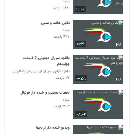
کودکان,مستند,حیوانات,شکار,حیات
میلاد
وحش,راز بقا
۱,۴۶۱ بازدید
۱۰:۰۰
تقابل هالند و مسی
میلاد
۴۳۷ بازدید
۰۰:۲۱
HD
دانلود سریال مهمونی 2 قسمت
چهاردهم
دانلود فیلم و سریال ایرانی بصورت قانونی
۳۲ بازدید
۰۰:۵۹
HD
لحظات عجیب و خنده دار فوتبال
میلاد
۳۲۳ بازدید
۰۸:۰۲
ویدیو خنده دار از بچها