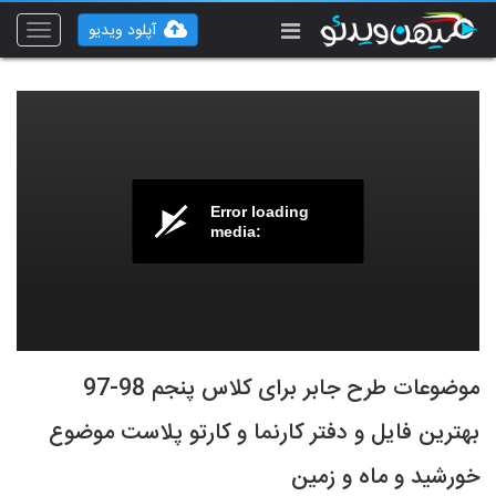
آپلود ویدیو
Toggle
vigation
Error loading
media:
موضوعات طرح جابر برای کلاس پنجم 98-97
بهترین فایل و دفتر کارنما و کارتو پلاست موضوع
خورشید و ماه و زمین