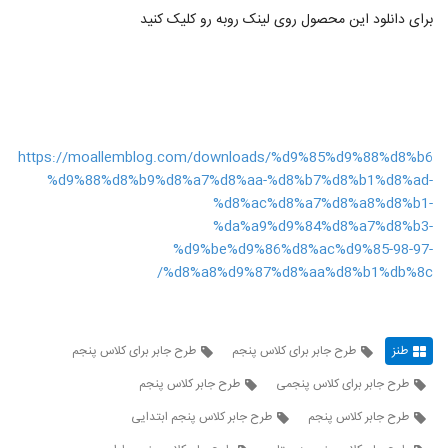
برای دانلود این محصول روی لینک روبه رو کلیک کنید
https://moallemblog.com/downloads/%d9%85%d9%88%d8%b6
%d9%88%d8%b9%d8%a7%d8%aa-%d8%b7%d8%b1%d8%ad-
%d8%ac%d8%a7%d8%a8%d8%b1-
%da%a9%d9%84%d8%a7%d8%b3-
%d9%be%d9%86%d8%ac%d9%85-98-97-
%d8%a8%d9%87%d8%aa%d8%b1%db%8c/
طنز
طرح جابر برای کلاس پنجم
طرح جابر برای کلاس پنجم
طرح جابر برای کلاس پنجمی
طرح جابر كلاس پنجم
طرح جابر کلاس پنجم
طرح جابر کلاس پنجم ابتدایی