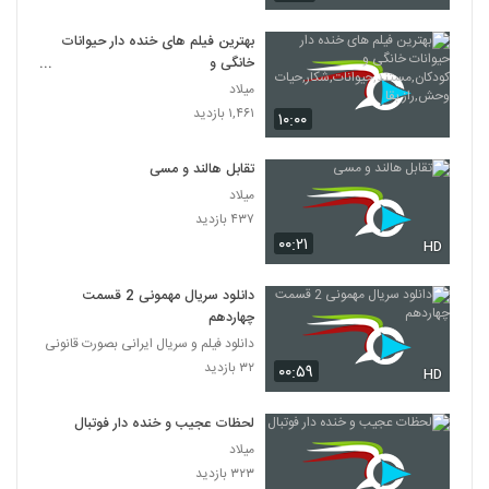
بهترین فیلم های خنده دار حیوانات
خانگی و
کودکان,مستند,حیوانات,شکار,حیات
میلاد
وحش,راز بقا
۱,۴۶۱ بازدید
۱۰:۰۰
تقابل هالند و مسی
میلاد
۴۳۷ بازدید
۰۰:۲۱
HD
دانلود سریال مهمونی 2 قسمت
چهاردهم
دانلود فیلم و سریال ایرانی بصورت قانونی
۳۲ بازدید
۰۰:۵۹
HD
لحظات عجیب و خنده دار فوتبال
میلاد
۳۲۳ بازدید