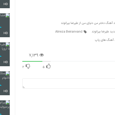
HD
607
د آهنگ دختر من دنیای من از علیرضا بیرانوند
د علیرضا بیرانوند
Alireza Beiranvand
HD
د آهنگ های پاپ
608
۷,۱۳۹
609
HD
۲
۵
610
HD
611