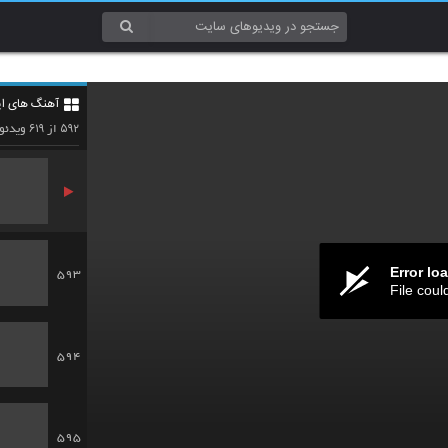
590
آهنگ های ای
591
۶۱۹
۵۹۲
از
ویدئو
Error lo
593
File coul
594
595