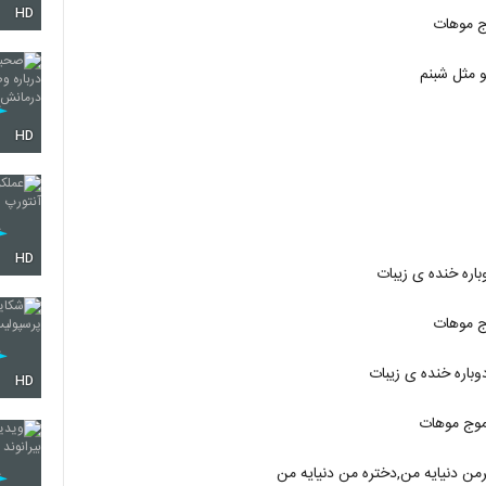
HD
وج موهات
601
و مثل شبنم
602
HD
603
HD
اره خنده ی زیبات
604
وج موهات
باره خنده ی زیبات
HD
605
 موج موهات
من دنیایه من,دختره من دنیایه من
606