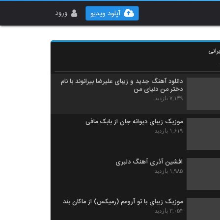
آهنگ یه دنیا غم از فرهاد جواهر کلام(پاپ)
۱,۵۱۰ بازدید
ورود
آپلود ویدیو
دانلود آهنگ تابستون تنت از مهرشاد به همراه
متن ترانه
رانی
۱,۶۶۱ بازدید
دانلود آهنگ جدید و زیبای علیرضا بیرانوند با نام
دختر من دنیای من
۷,۱۳۹ بازدید
موزیک زیبای دیوانه جان از بابک مافی
۱,۶۱۹ بازدید
افشین آذری آهنگ دلبری
۱,۹۸۵ بازدید
موزیک زیبای با تو آرومم (رمیکس) از ماکان بند
۳,۰۵۴ بازدید