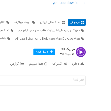
youtube downloader
موسیقی
آهنگ های ایرانی
علیرضا بیرانوند
دانلو
موزیک ویدیو علیرضا بیرانوند بنام دختر من دنیای من
آهنگ جدی
Alireza Beiranvand Dokhtare Man Doyaye Man
دانلو
موزیک 98
دنبال کردن
۱۸ مرداد ۱۳۹۷
دانلود
اشتراک
بعدا میبینم
گزارش