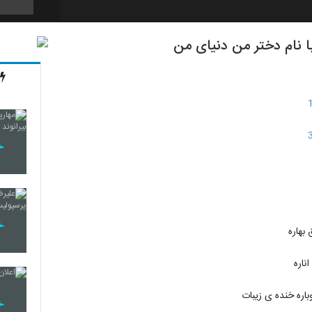
با نام دختر من دنیای من
596
597
598
599
بهاره
ناره
600
اره خنده ی زیبات