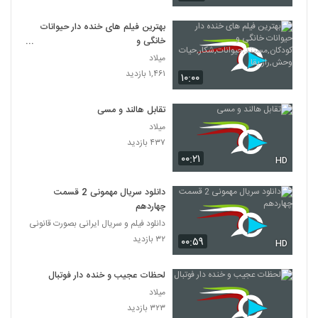
بهترین فیلم های خنده دار حیوانات
خانگی و
کودکان,مستند,حیوانات,شکار,حیات
میلاد
وحش,راز بقا
۱,۴۶۱ بازدید
۱۰:۰۰
تقابل هالند و مسی
میلاد
۴۳۷ بازدید
۰۰:۲۱
HD
دانلود سریال مهمونی 2 قسمت
چهاردهم
دانلود فیلم و سریال ایرانی بصورت قانونی
۳۲ بازدید
۰۰:۵۹
HD
لحظات عجیب و خنده دار فوتبال
میلاد
۳۲۳ بازدید