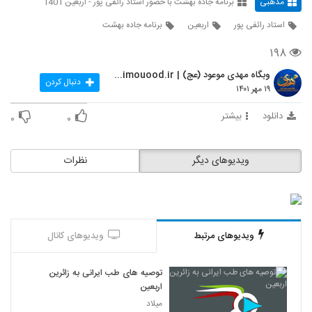
مذهبی
برنامه جاده بهشت با حضور استاد رائفی پور - اربعین 1401
استاد رائفی پور
اربعین
برنامه جاده بهشت
۱۹۸
وبگاه مهدی موعود (عج) | mahdimouood.ir
دنبال کردن
۱۹ مهر ۱۴۰۱
دانلود
بیشتر
۰
۰
ویدیوهای دیگر
نظرات
ویدیوهای مرتبط
ویدیوهای کانال
توصیه های طب ایرانی به زائرین
اربعین
میلاد