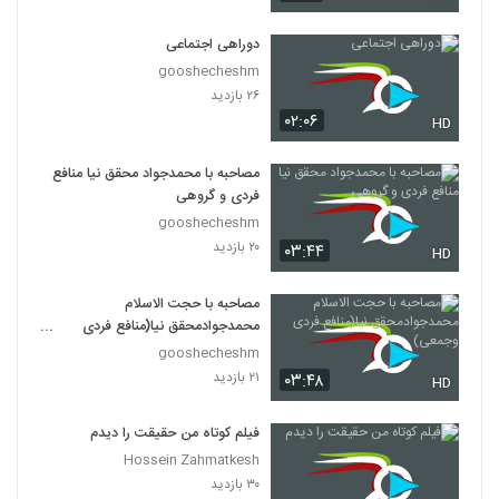
دوراهی اجتماعی
gooshecheshm
۲۶ بازدید
۰۲:۰۶
HD
مصاحبه با محمدجواد محقق نیا منافع
فردی و گروهی
gooshecheshm
۲۰ بازدید
۰۳:۴۴
HD
مصاحبه با حجت الاسلام
محمدجوادمحقق نیا(منافع فردی
وجمعی)
gooshecheshm
۲۱ بازدید
۰۳:۴۸
HD
فیلم کوتاه من حقیقت را دیدم
Hossein Zahmatkesh
۳۰ بازدید