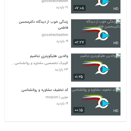
gooshecheshm
۲۱ بازدید
۰۷:۰۸
HD
زندگی خوب از دیدگاه دکترمحسن
فاطمی
gooshecheshm
۱۹ بازدید
۰۲:۲۷
HD
والدین هلیکوپتری نباشیم
کلینیک تخصصیی مشاوره و روانشناسی خانواده ایرانی
۲۳ بازدید
۰۱:۲۵
کد تخفیف مشاوره و روانشناسی
موپن | mopon
۱۹ بازدید
۰۰:۱۵
HD