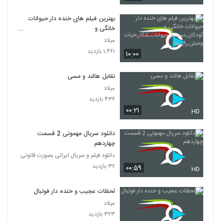
بهترین فیلم های خنده دار حیوانات
خانگی و
کودکان,مستند,حیوانات,شکار,حیات
میلاد
وحش,راز بقا
۱,۴۶۱ بازدید
۱۰:۰۰
تقابل هالند و مسی
میلاد
۴۳۶ بازدید
۰۰:۲۱
HD
دانلود سریال مهمونی 2 قسمت
چهاردهم
دانلود فیلم و سریال ایرانی بصورت قانونی
۳۲ بازدید
۰۰:۵۹
HD
لحظات عجیب و خنده دار فوتبال
میلاد
۳۲۳ بازدید