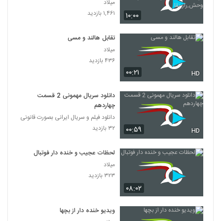
کودکان,مستند,حیوانات,شکار,حیات
میلاد
وحش,راز بقا
۱,۴۶۱ بازدید
۱۰:۰۰
تقابل هالند و مسی
میلاد
۴۳۶ بازدید
۰۰:۲۱
HD
دانلود سریال مهمونی 2 قسمت
چهاردهم
دانلود فیلم و سریال ایرانی بصورت قانونی
۳۲ بازدید
۰۰:۵۹
HD
لحظات عجیب و خنده دار فوتبال
میلاد
۳۲۳ بازدید
۰۸:۰۲
ویدیو خنده دار از بچها