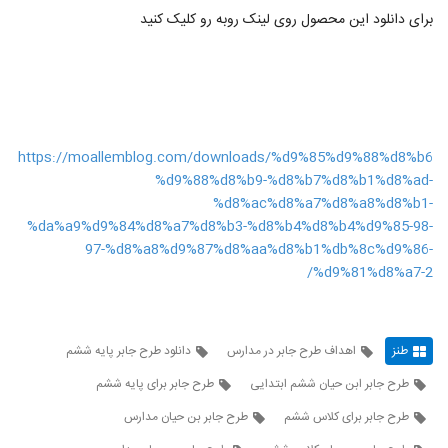
برای دانلود این محصول روی لینک روبه رو کلیک کنید
https://moallemblog.com/downloads/%d9%85%d9%88%d8%b6
%d9%88%d8%b9-%d8%b7%d8%b1%d8%ad-
%d8%ac%d8%a7%d8%a8%d8%b1-
%da%a9%d9%84%d8%a7%d8%b3-%d8%b4%d8%b4%d9%85-98-
97-%d8%a8%d9%87%d8%aa%d8%b1%db%8c%d9%86-
%d9%81%d8%a7-2/
طنز
اهداف طرح جابر در مدارس
دانلود طرح جابر پایه ششم
طرح جابر ابن حیان ششم ابتدایی
طرح جابر برای پایه ششم
طرح جابر برای کلاس ششم
طرح جابر بن حيان مدارس