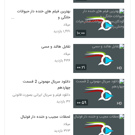
بهترین فیلم های خنده دار حیوانات
خانگی و
کودکان,مستند,حیوانات,شکار,حیات
میلاد
وحش,راز بقا
۱,۴۶۱ بازدید
۱۰:۰۰
تقابل هالند و مسی
میلاد
۴۳۶ بازدید
۰۰:۲۱
HD
دانلود سریال مهمونی 2 قسمت
چهاردهم
دانلود فیلم و سریال ایرانی بصورت قانونی
۳۲ بازدید
۰۰:۵۹
HD
لحظات عجیب و خنده دار فوتبال
میلاد
۳۲۳ بازدید