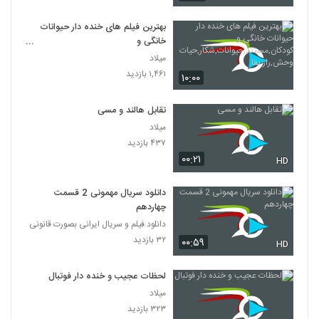
بهترین فیلم های خنده دار حیوانات
خانگی و
کودکان,مستند,حیوانات,شکار,حیات
میلاد
وحش,راز بقا
۱,۴۶۱ بازدید
۱۰:۰۰
تقابل هالند و مسی
میلاد
۴۳۷ بازدید
۰۰:۲۱
HD
دانلود سریال مهمونی 2 قسمت
چهاردهم
دانلود فیلم و سریال ایرانی بصورت قانونی
۳۲ بازدید
۰۰:۵۹
HD
لحظات عجیب و خنده دار فوتبال
میلاد
۳۲۳ بازدید