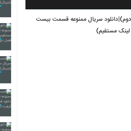
ال ممنوعه قسمت هشتم8(فصل دوم)|دانلود سریال ممنوعه قسمت بیست
 لینک مستقیم)