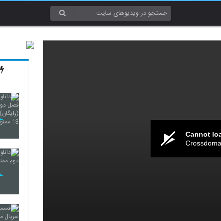
Cannot lo
Crossdomai