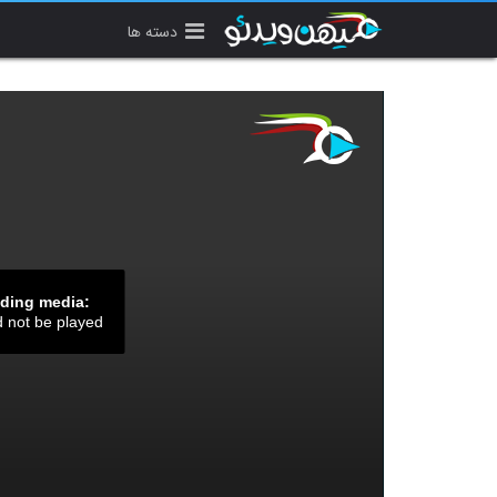
دسته ها
ading media:
d not be played