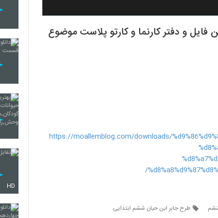
جابر ششم ابتدایی 98-97 بهترین فایل و دفتر کارنما و کارتو پلاست موضوع
https://moallemblog.com/downloads/%d9%86%d
%d8%
%d8%a7%d
%d8%a8%d9%87%d8%
HD
 ششم
طرح جابر ابن حیان ششم ابتدایی