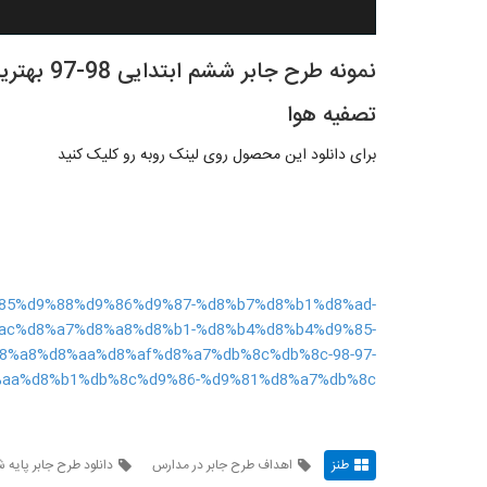
نمونه طرح 
تصفیه هوا
برای دانلود این محصول روی لینک روبه رو کلیک کنید
9%85%d9%88%d9%86%d9%87-%d8%b7%d8%b1%d8%ad-
ac%d8%a7%d8%a8%d8%b1-%d8%b4%d8%b4%d9%85-
8%a8%d8%aa%d8%af%d8%a7%db%8c%db%8c-98-97-
aa%d8%b1%db%8c%d9%86-%d9%81%d8%a7%db%8c/
طنز
اهداف طرح جابر در مدارس
دانلود طرح جابر پایه