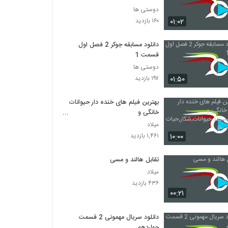
دوستی ها
۰۱:۰۲
۱۶۰ بازدید
دانلود مسابقه جوکر 2 فصل اول
قسمت 1
دوستی ها
۰۱:۵۰
۱۹۷ بازدید
بهترین فیلم های خنده دار حیوانات
خانگی و
کودکان,مستند,حیوانات,شکار,حیات
میلاد
وحش,راز بقا
۱۰:۰۰
۱,۴۶۱ بازدید
تقابل هالند و مسی
میلاد
۴۳۶ بازدید
۰۰:۲۱
دانلود سریال مهمونی 2 قسمت
چهاردهم