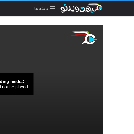
دسته ها
ading media:
d not be played