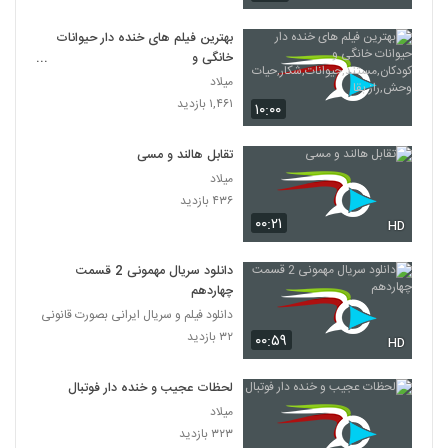
بهترین فیلم های خنده دار حیوانات
خانگی و
کودکان,مستند,حیوانات,شکار,حیات
میلاد
وحش,راز بقا
۱,۴۶۱ بازدید
۱۰:۰۰
تقابل هالند و مسی
میلاد
۴۳۶ بازدید
۰۰:۲۱
HD
دانلود سریال مهمونی 2 قسمت
چهاردهم
دانلود فیلم و سریال ایرانی بصورت قانونی
۳۲ بازدید
۰۰:۵۹
HD
لحظات عجیب و خنده دار فوتبال
میلاد
۳۲۳ بازدید