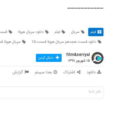
➖➖➖➖➖➖➖➖➖➖➖
فیلم
سریال
فیلم
دانلود سریال هیولا
قسمت
دانلود قسمت هجدهم سریال هیولا قسمت 18
سریال هیولا 
film&seriyal
دنبال کردن
۱۵ شهریور ۱۳۹۸
دانلود
اشتراک
بعدا میبینم
گزارش