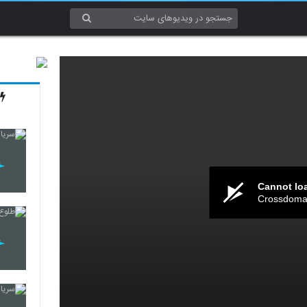
Cannot lo
Crossdomai