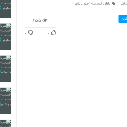
ماشا
دانلود قسمت14فیلم بالشها
کردن
۲۵۵
۰
۰