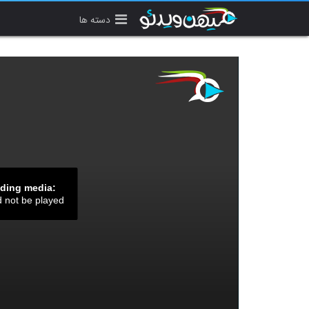
دسته ها
ading media:
d not be played