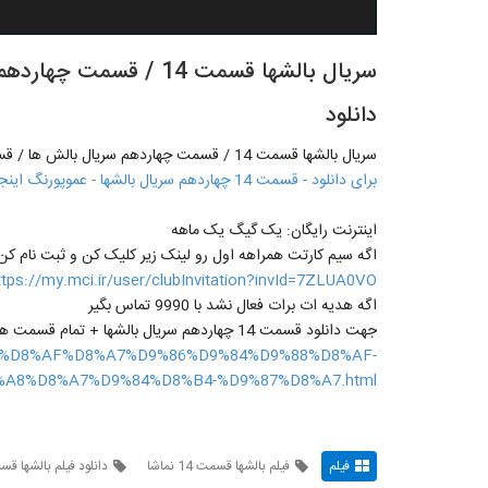
دانلود
سریال بالشها قسمت 14 / قسمت چهاردهم سریال بالش ها / قسمت 14 = شبکه سیما دانلود
برای دانلود - قسمت 14 چهاردهم سریال بالشها - عموپورنگ اینجا کلیک کنید
اینترنت رایگان: یک گیگ یک ماهه
اگه سیم کارتت همراهه اول رو لینک زیر کلیک کن و ثبت نام کن
ttps://my.mci.ir/user/clubInvitation?invId=7ZLUA0VO
اگه هدیه ات برات فعال نشد با 9990 تماس بگیر
جهت دانلود قسمت 14 چهاردهم سریال بالشها + تمام قسمت ها روی روبرو کلیک کنید کنید -->>
l.ir/%D8%AF%D8%A7%D9%86%D9%84%D9%88%D8%AF-
A8%D8%A7%D9%84%D8%B4-%D9%87%D8%A7.html
فیلم
فیلم بالشها قسمت 14 نماشا
دانلود فیلم بالشها قسم