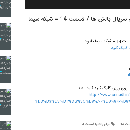
سریال بالشها قسمت 14 / قسمت چهاردهم سریال بالش ها / قسمت 14 = شبکه سیما
h
http://www.simad
%D8%B3%D8%B1%DB%8C%D8%A7%D9%84-%D8%
ت 14
فیلم بالشها قسمت 14