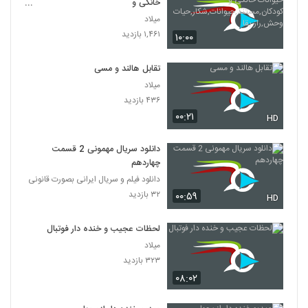
خانگی و
کودکان,مستند,حیوانات,شکار,حیات
میلاد
وحش,راز بقا
۱,۴۶۱ بازدید
۱۰:۰۰
تقابل هالند و مسی
میلاد
۴۳۶ بازدید
۰۰:۲۱
HD
دانلود سریال مهمونی 2 قسمت
چهاردهم
دانلود فیلم و سریال ایرانی بصورت قانونی
۳۲ بازدید
۰۰:۵۹
HD
لحظات عجیب و خنده دار فوتبال
میلاد
۳۲۳ بازدید
۰۸:۰۲