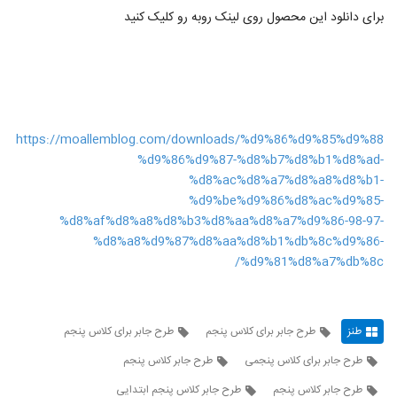
برای دانلود این محصول روی لینک روبه رو کلیک کنید
https://moallemblog.com/downloads/%d9%86%d9%85%d9%88
%d9%86%d9%87-%d8%b7%d8%b1%d8%ad-
%d8%ac%d8%a7%d8%a8%d8%b1-
%d9%be%d9%86%d8%ac%d9%85-
%d8%af%d8%a8%d8%b3%d8%aa%d8%a7%d9%86-98-97-
%d8%a8%d9%87%d8%aa%d8%b1%db%8c%d9%86-
%d9%81%d8%a7%db%8c/
طنز
طرح جابر برای کلاس پنجم
طرح جابر برای کلاس پنجم
طرح جابر برای کلاس پنجمی
طرح جابر كلاس پنجم
طرح جابر کلاس پنجم
طرح جابر کلاس پنجم ابتدایی