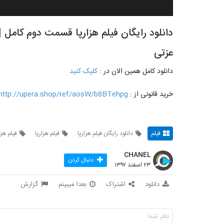
عزتی
دانلود کامل همین الان در :
کلیک کنید
خرید قانونی از :
http://upera.shop/ref/aosW/b8BTehpg
فیلم
دانلود رایگان فیلم هزارپا
فیلم هزارپا
فیلم هزار
CHANEL
دنبال کردن
۲۳ اسفند ۱۳۹۷
دانلود
اشتراک
بعدا میبینم
گزارش