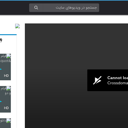
HD
Cannot lo
Crossdomai
HD