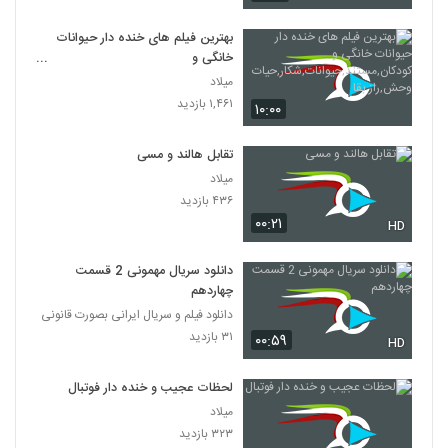
بهترین فیلم های خنده دار حیوانات
خانگی و
کودکان,مستند,حیوانات,شکار,حیات
میلاد
وحش,راز بقا
۱,۴۶۱ بازدید
۱۰:۰۰
تقابل هالند و مسی
میلاد
۴۳۶ بازدید
۰۰:۲۱
HD
دانلود سریال مهمونی 2 قسمت
چهاردهم
دانلود فیلم و سریال ایرانی بصورت قانونی
۳۱ بازدید
۰۰:۵۹
HD
لحظات عجیب و خنده دار فوتبال
میلاد
۳۲۳ بازدید