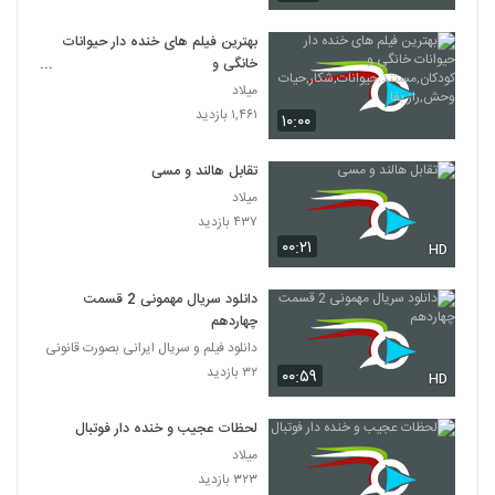
بهترین فیلم های خنده دار حیوانات
خانگی و
کودکان,مستند,حیوانات,شکار,حیات
میلاد
وحش,راز بقا
۱,۴۶۱ بازدید
۱۰:۰۰
تقابل هالند و مسی
میلاد
۴۳۷ بازدید
۰۰:۲۱
HD
دانلود سریال مهمونی 2 قسمت
چهاردهم
دانلود فیلم و سریال ایرانی بصورت قانونی
۳۲ بازدید
۰۰:۵۹
HD
لحظات عجیب و خنده دار فوتبال
میلاد
۳۲۳ بازدید