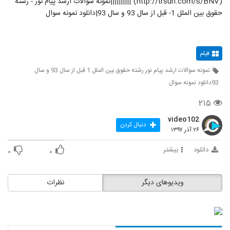
(http://trsurl.com/s/BNV)"||||||||||نمونه سوالات ارشد پیام نور - رشته
حقوق بین الملل 1- قبل از سال 93 و سال 93|دانلود نمونه سوال
فیلم
نمونه سوالات ارشد پیام نور رشته حقوق بین الملل 1 قبل از سال 93 و سال
93دانلود نمونه سوال
۲۱۵
video102
دنبال کردن
۲۶ آذر ۱۳۹۷
دانلود
بیشتر
۰
۰
ویدیوهای دیگر
نظرات