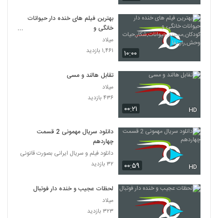
بهترین فیلم های خنده دار حیوانات
خانگی و
کودکان,مستند,حیوانات,شکار,حیات
میلاد
وحش,راز بقا
۱,۴۶۱ بازدید
۱۰:۰۰
تقابل هالند و مسی
میلاد
۴۳۶ بازدید
۰۰:۲۱
HD
دانلود سریال مهمونی 2 قسمت
چهاردهم
دانلود فیلم و سریال ایرانی بصورت قانونی
۳۲ بازدید
۰۰:۵۹
HD
لحظات عجیب و خنده دار فوتبال
میلاد
۳۲۳ بازدید