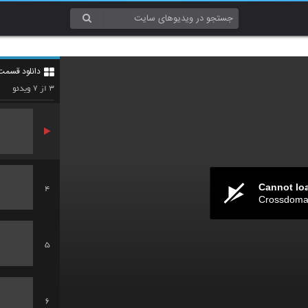
1
دانلود قسمت هفدهم 7
2
۷
۳
از
ویدئو
Cannot lo
4
Crossdomai
5
6