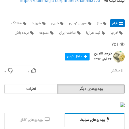
لینک ثبت نام :
https://coinmagic.cc/partner/khasani3773
فیلم
طنز
سریال کره ای
خبری
شهرزاد
هشتگ
لازانیا
فیلم هزارپا
ساخت ایران
ممنوعه
برنده باش
۷۵۱
درامد انلاین
دنبال کردن
۲۴ آبان ۱۳۹۷
بیشتر
۰
۰
ویدیوهای دیگر
نظرات
ویدیوهای مرتبط
ویدیوهای کانال