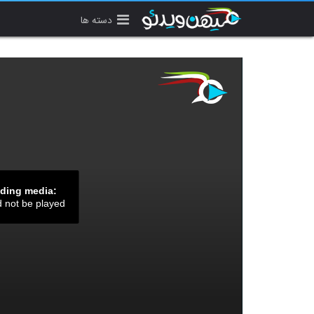
دسته ها
ading media:
d not be played