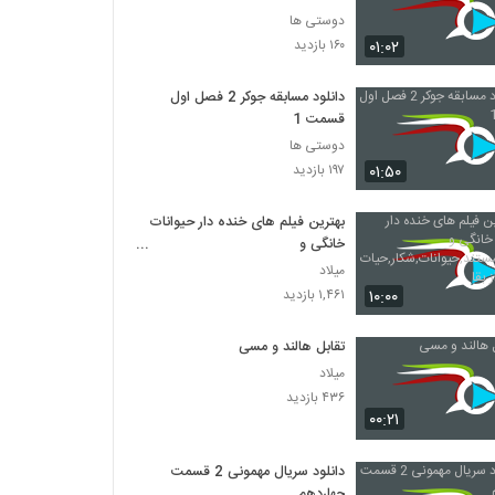
دوستی ها
۰۱:۰۲
۱۶۰ بازدید
دانلود مسابقه جوکر 2 فصل اول
قسمت 1
دوستی ها
۰۱:۵۰
۱۹۷ بازدید
بهترین فیلم های خنده دار حیوانات
خانگی و
کودکان,مستند,حیوانات,شکار,حیات
میلاد
وحش,راز بقا
۱۰:۰۰
۱,۴۶۱ بازدید
تقابل هالند و مسی
میلاد
۴۳۶ بازدید
۰۰:۲۱
دانلود سریال مهمونی 2 قسمت
چهاردهم