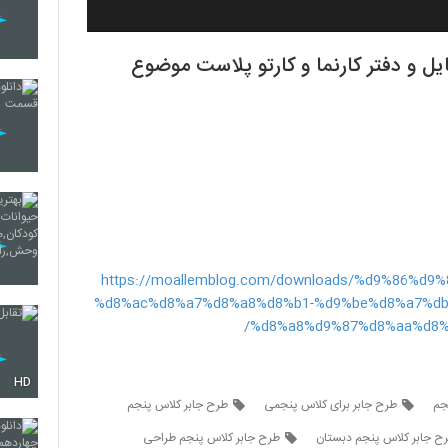
ایه پنجم 98-97 بهترین فایل و دفتر کارنما و کارتو پلاست موضوع
https://moallemblog.com/downloads/%d9%86%d
%d8%ac%d8%a7%d8%a8%d8%b1-%d9%be%d8%a7%db
%d8%a8%d9%87%d8%aa%d8%
HD
جم
طرح جابر برای کلاس پنجمی
طرح جابر كلاس پنجم
ح جابر کلاس پنجم دبستان
طرح جابر کلاس پنجم طراحی