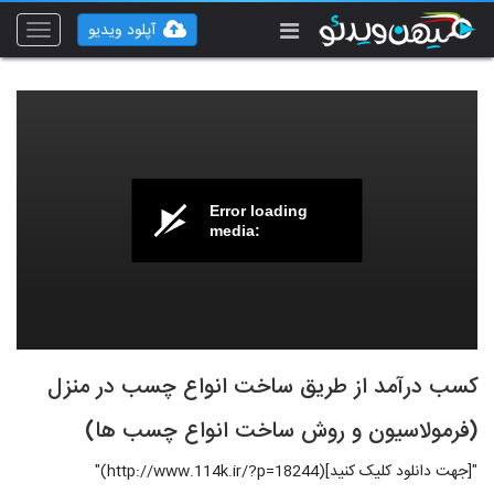
آپلود ویدیو
Toggle
vigation
Error loading
media:
کسب درآمد از طریق ساخت انواع چسب در منزل
(فرمولاسیون و روش ساخت انواع چسب ها)
"[جهت دانلود کلیک کنید](http://www.114k.ir/?p=18244)"