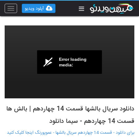
آپلود ویدیو
Toggle
vigation
Error loading
media:
دانلود سریال بالشها قسمت 14 چهاردهم | بالش ها
قسمت 14 چهاردهم - سیما دانلود
برای دانلود - قسمت 14 چهاردهم سریال بالشها - عموپورنگ اینجا کلیک کنید