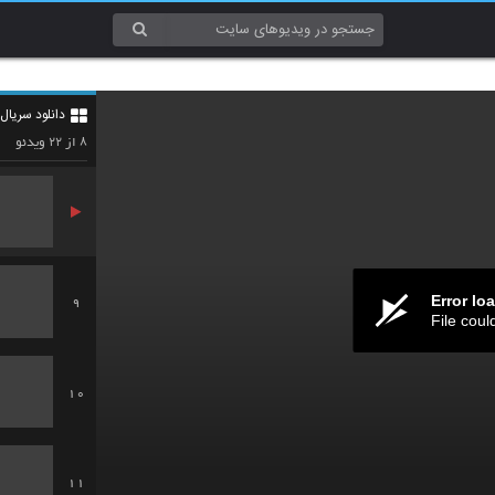
6
دانلود سریال
7
۲۲
۸
از
ویدئو
Error lo
9
File coul
10
11