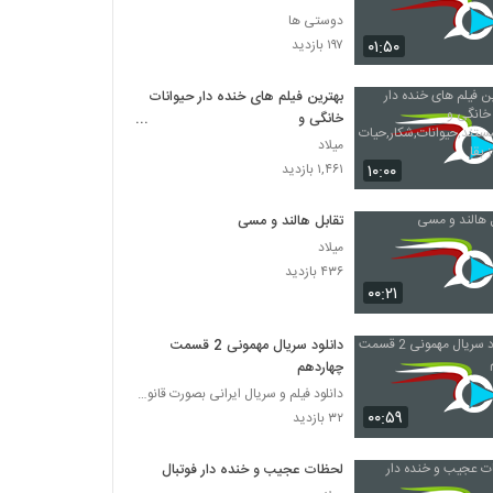
دوستی ها
۰۱:۵۰
۱۹۷ بازدید
بهترین فیلم های خنده دار حیوانات
خانگی و
کودکان,مستند,حیوانات,شکار,حیات
میلاد
وحش,راز بقا
۱۰:۰۰
۱,۴۶۱ بازدید
تقابل هالند و مسی
میلاد
۴۳۶ بازدید
۰۰:۲۱
دانلود سریال مهمونی 2 قسمت
چهاردهم
دانلود فیلم و سریال ایرانی بصورت قانونی
۰۰:۵۹
۳۲ بازدید
لحظات عجیب و خنده دار فوتبال