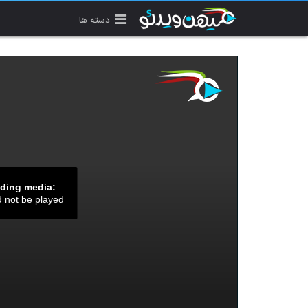
دسته ها
ading media:
d not be played