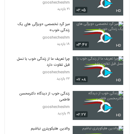
gooshecheshm
۲۱ بازدید
۰۲:۰۵
HD
میز گرد تخصصی «ویژگی های یک
زندگی خوب»
gooshecheshm
۱۸ بازدید
۰۳:۴۷
HD
چرا تعریف ما از زندگی خوب با نسل
قبل تفاوت دارد
gooshecheshm
۲۲ بازدید
۰۷:۰۸
HD
زندگی خوب از دیدگاه دکترمحسن
فاطمی
gooshecheshm
۱۹ بازدید
۰۲:۲۷
HD
والدین هلیکوپتری نباشیم