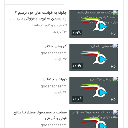
چگونه به خواسته های خود برسیم ؟
راه رسیدن به ثروت و فراوانی مالی
چیست؟
تندخوانی و تقویت حافظه
۱۷۰ بازدید
۰۱:۲۹
HD
کم رمقی اخلاقی
gooshecheshm
۲۲ بازدید
۰۲:۴۰
HD
دوراهی اجتماعی
gooshecheshm
۲۶ بازدید
۰۲:۰۶
HD
مصاحبه با محمدجواد محقق نیا منافع
فردی و گروهی
gooshecheshm