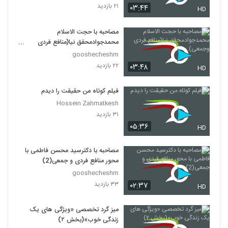
۲۱ بازدید
۰۳:۴۴
HD
مصاحبه با حجت الاسلام
محمدجوادمحقق نیا(منافع فردی
وجمعی)
gooshecheshm
۲۲ بازدید
۰۳:۴۸
HD
فیلم کوتاه من حقیقت را دیدم
Hossein Zahmatkesh
۳۱ بازدید
۰۵:۳۶
HD
مصاحبه با دکترسید محسن فاطمی با
محور منافع فردی و جمعی(2)
gooshecheshm
۳۳ بازدید
۰۲:۳۷
HD
میز گرد تخصصی «ویژگی های یک
زندگی خوب»(بخش ۲)