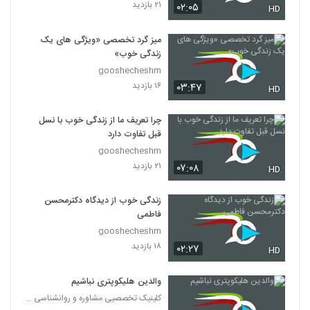
۲۱ بازدید
۰۲:۰۵
HD
میز گرد تخصصی «ویژگی های یک
زندگی خوب»
gooshecheshm
۱۶ بازدید
۰۳:۴۷
HD
چرا تعریف ما از زندگی خوب با نسل
قبل تفاوت دارد
gooshecheshm
۲۱ بازدید
۰۷:۰۸
HD
زندگی خوب از دیدگاه دکترمحسن
فاطمی
gooshecheshm
۱۸ بازدید
۰۲:۲۷
HD
والدین هلیکوپتری نباشیم
کلینیک تخصصیی مشاوره و روانشناسی خانواده ایرانی