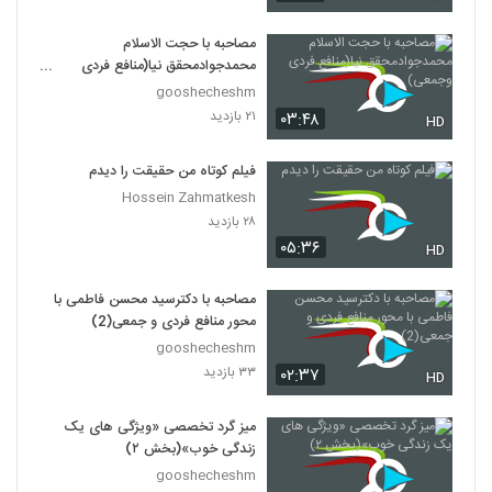
مصاحبه با حجت الاسلام
محمدجوادمحقق نیا(منافع فردی
وجمعی)
gooshecheshm
۲۱ بازدید
۰۳:۴۸
HD
فیلم کوتاه من حقیقت را دیدم
Hossein Zahmatkesh
۲۸ بازدید
۰۵:۳۶
HD
مصاحبه با دکترسید محسن فاطمی با
محور منافع فردی و جمعی(2)
gooshecheshm
۳۳ بازدید
۰۲:۳۷
HD
میز گرد تخصصی «ویژگی های یک
زندگی خوب»(بخش ۲)
gooshecheshm