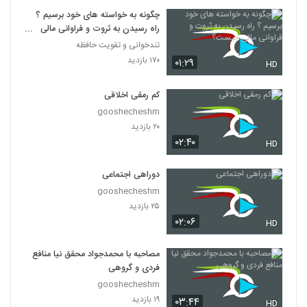
چگونه به خواسته های خود برسیم ؟
راه رسیدن به ثروت و فراوانی مالی
چیست؟
تندخوانی و تقویت حافظه
۱۷۰ بازدید
۰۱:۲۹
HD
کم رمقی اخلاقی
gooshecheshm
۲۰ بازدید
۰۲:۴۰
HD
دوراهی اجتماعی
gooshecheshm
۲۵ بازدید
۰۲:۰۶
HD
مصاحبه با محمدجواد محقق نیا منافع
فردی و گروهی
gooshecheshm
۱۹ بازدید
۰۳:۴۴
HD