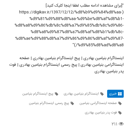
"[برای مشاهده ادامه مطلب لطفا اینجا کلیک کنید]
(https://digikav.ir/1397/12/12/%d8%b9%d9%84%d8%aa-
%d9%81%d9%88%d8%aa-%d9%be%d8%af%d8%b1-
%d8%a8%d9%86%db%8c%d8%a7%d9%85%db%8c%d9%86-
%d8%a8%d9%87%d8%a7%d8%af%d8%b1%db%8c-
%d8%ae%d9%88%d8%a7%d9%86%d9%86%d8%af%d9%87-
%d9%85%d8%ad%d8%a8/)"
اینستاگرام بنیامین بهادری | پیج اینستاگرام بنیامین بهادری | صفحه
اینستاگرامی بنیامین بهادری | پیج رسمی اینستاگرام بنیامین بهادری | فوت
پدر بنیامین بهادری
خبری
اینستاگرام بنیامین بهادری
پیج اینستاگرام بنیامین
صفحه اینستاگرامی بنیامین
پیج رسمی اینستاگرام بنیامین
فوت پدر بنیامین بهادری
۲۱۱