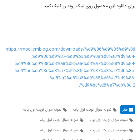
برای دانلود این محصول روی لینک روبه رو کلیک کنید
https://moallemblog.com/downloads/%d9%86%d9%85%d9%88
%d9%86%d9%87-%d8%b3%d9%88%d8%a7%d9%84-
%d9%86%d9%88%d8%a8%d8%aa-%d8%a7%d9%88%d9%84-
%d9%be%db%8c%d8%a7%d9%85-%d9%87%d8%a7%db%8c-
%d8%a2%d8%b3%d9%85%d8%a7%d9%86-
%d9%be%d8%a7%db%8c-2/
طنز
نمونه سوال نوبت اول پایه
نمونه سوال نوبت اول پایه
نمونه سوال نوبت اول پیام
نمونه سوال نوبت اول پیام
نمونه سوال نوبت اول پیام
نمونه سوال نوبت اول پیام