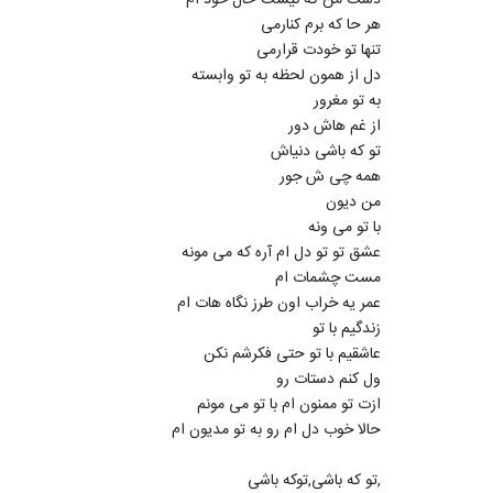
دست من که نیست حال خود ام
هر حا که برم کنارمی
تنها تو خودت قرارمی
دل از همون لحظه به تو وابسته
به تو مغرور
از غم هاش دور
تو که باشی دنیاش
همه چی ش جور
من دیون
با تو می ونه
عشق تو تو دل ام آره که می مونه
مست چشمات ام
عمر یه خراب اون طرز نگاه هات ام
زندگیم با تو
عاشقیم با تو حتی فکرشم نکن
ول کنم دستات رو
ازت تو ممنون ام با تو می مونم
حالا خوب دل ام رو به تو مدیون ام
,تو که باشی,توکه باشی