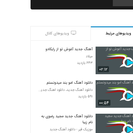
Mohammad Bakhtiyari Divoone Var
۳۳۵ بازدید
ویدیوهای مرتبط
ویدیوهای کانال
آهنگ مهدی محمدولی بنام حیف
۲۹۵ بازدید
آهنگ جدید آغوش تو از رایکادو
میلاد
Arman Azmand Baziche
۶۴۳ بازدید
۲۸۸ بازدید
۰۲:۱۲
دانلود آهنگ امو بند میدونستم
دانلود آهنگ وای از علیرضا داوری
دانلود آهنگ جدید، دانلود اهنگ جدید ایرانی
۳۰۷ بازدید
۵۹۱ بازدید
۰۰:۵۴
دانلود آهنگ مبین حواست نیست (Mobin
Havaset Nist)
دانلود آهنگ جدید مجید رضوی به
۲۵۸ بازدید
نام زیبا
موزیک قیر - دانلود آهنگ جدبد