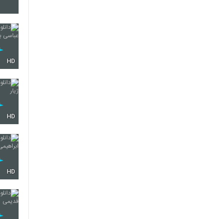
4316
4317
HD
4318
HD
4319
HD
4320
4321