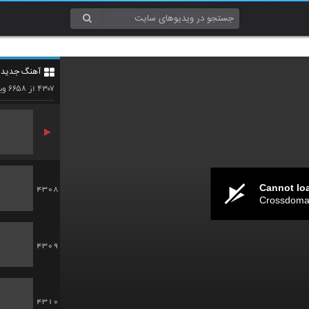
4305
آهنگ جدید 4
4306
۶۶۵۸
۴۳۰۷
از
وید
Cannot lo
4308
Crossdomai
4309
4310