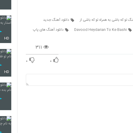
نگ تو که باشی به همراه تو که باشی از
دانلود آهنگ جدید
4322
Davood Heydarian To Ke Bashi
دانلود آهنگ های پاپ
HD
۳۱۱
4323
۰
۰
4324
HD
4325
4326