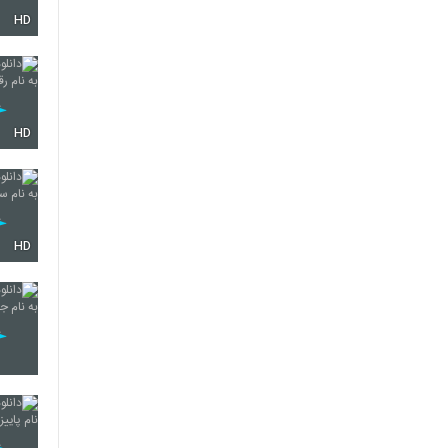
HD
4327
4328
HD
4329
HD
4330
4331
4332