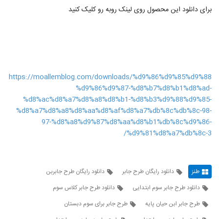
برای دانلود این محصول روی لینک روبه رو کلیک کنید
https://moallemblog.com/downloads/%d9%86%d9%85%d9%88
%d9%86%d9%87-%d8%b7%d8%b1%d8%ad-
%d8%ac%d8%a7%d8%a8%d8%b1-%d8%b3%d9%88%d9%85-
%d8%a7%d8%a8%d8%aa%d8%af%d8%a7%db%8c%db%8c-98-
97-%d8%a8%d9%87%d8%aa%d8%b1%db%8c%d9%86-
%d9%81%d8%a7%db%8c-3/
طنز
دانلود رایگان طرح جابر
دانلود رایگان طرح جابربن
دانلود طرح جابر سوم ابتدایی
دانلود طرح جابر کلاس سوم
طرح جابر ابن حیان پایه
طرح جابر برای سوم دبستان