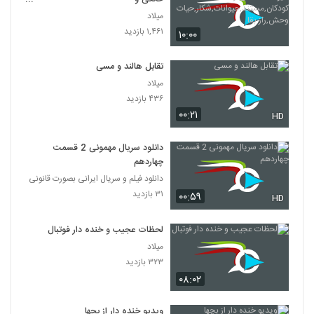
کودکان,مستند,حیوانات,شکار,حیات
میلاد
وحش,راز بقا
۱,۴۶۱ بازدید
۱۰:۰۰
تقابل هالند و مسی
میلاد
۴۳۶ بازدید
۰۰:۲۱
HD
دانلود سریال مهمونی 2 قسمت
چهاردهم
دانلود فیلم و سریال ایرانی بصورت قانونی
۳۱ بازدید
۰۰:۵۹
HD
لحظات عجیب و خنده دار فوتبال
میلاد
۳۲۳ بازدید
۰۸:۰۲
ویدیو خنده دار از بچها