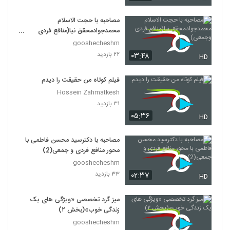
مصاحبه با حجت الاسلام
محمدجوادمحقق نیا(منافع فردی
وجمعی)
gooshecheshm
۲۲ بازدید
۰۳:۴۸
HD
فیلم کوتاه من حقیقت را دیدم
Hossein Zahmatkesh
۳۱ بازدید
۰۵:۳۶
HD
مصاحبه با دکترسید محسن فاطمی با
محور منافع فردی و جمعی(2)
gooshecheshm
۳۳ بازدید
۰۲:۳۷
HD
میز گرد تخصصی «ویژگی های یک
زندگی خوب»(بخش ۲)
gooshecheshm