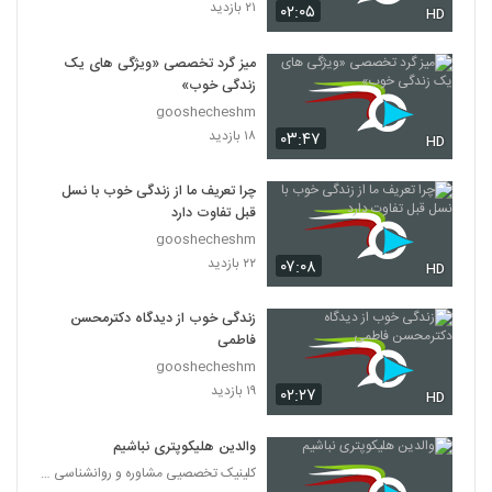
۲۱ بازدید
۰۲:۰۵
HD
میز گرد تخصصی «ویژگی های یک
زندگی خوب»
gooshecheshm
۱۸ بازدید
۰۳:۴۷
HD
چرا تعریف ما از زندگی خوب با نسل
قبل تفاوت دارد
gooshecheshm
۲۲ بازدید
۰۷:۰۸
HD
زندگی خوب از دیدگاه دکترمحسن
فاطمی
gooshecheshm
۱۹ بازدید
۰۲:۲۷
HD
والدین هلیکوپتری نباشیم
کلینیک تخصصیی مشاوره و روانشناسی خانواده ایرانی