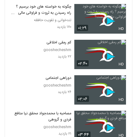
چگونه به خواسته های خود برسیم ؟
راه رسیدن به ثروت و فراوانی مالی
چیست؟
تندخوانی و تقویت حافظه
۱۷۰ بازدید
۰۱:۲۹
HD
کم رمقی اخلاقی
gooshecheshm
۲۲ بازدید
۰۲:۴۰
HD
دوراهی اجتماعی
gooshecheshm
۲۶ بازدید
۰۲:۰۶
HD
مصاحبه با محمدجواد محقق نیا منافع
فردی و گروهی
gooshecheshm
۲۱ بازدید
۰۳:۴۴
HD