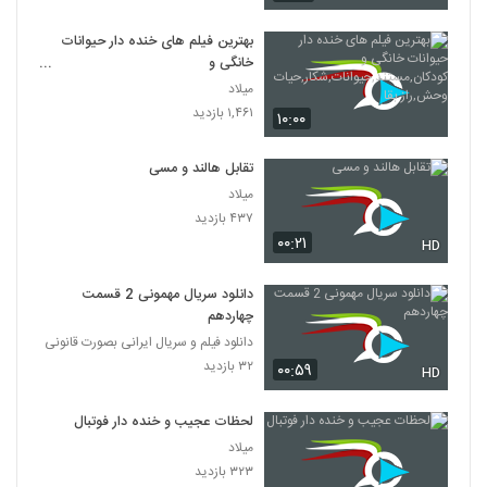
بهترین فیلم های خنده دار حیوانات
خانگی و
کودکان,مستند,حیوانات,شکار,حیات
میلاد
وحش,راز بقا
۱,۴۶۱ بازدید
۱۰:۰۰
تقابل هالند و مسی
میلاد
۴۳۷ بازدید
۰۰:۲۱
HD
دانلود سریال مهمونی 2 قسمت
چهاردهم
دانلود فیلم و سریال ایرانی بصورت قانونی
۳۲ بازدید
۰۰:۵۹
HD
لحظات عجیب و خنده دار فوتبال
میلاد
۳۲۳ بازدید