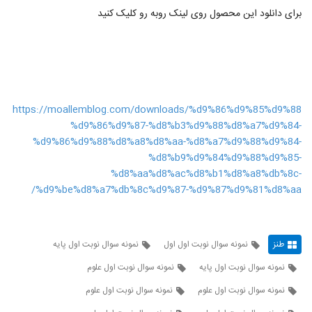
برای دانلود این محصول روی لینک روبه رو کلیک کنید
https://moallemblog.com/downloads/%d9%86%d9%85%d9%88
%d9%86%d9%87-%d8%b3%d9%88%d8%a7%d9%84-
%d9%86%d9%88%d8%a8%d8%aa-%d8%a7%d9%88%d9%84-
%d8%b9%d9%84%d9%88%d9%85-
%d8%aa%d8%ac%d8%b1%d8%a8%db%8c-
%d9%be%d8%a7%db%8c%d9%87-%d9%87%d9%81%d8%aa/
طنز
نمونه سوال نوبت اول اول
نمونه سوال نوبت اول پایه
نمونه سوال نوبت اول پایه
نمونه سوال نوبت اول علوم
نمونه سوال نوبت اول علوم
نمونه سوال نوبت اول علوم