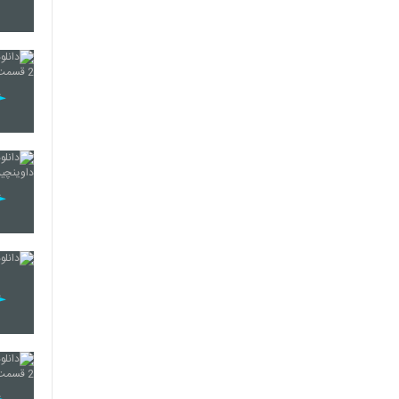
137
138
139
140
141
142