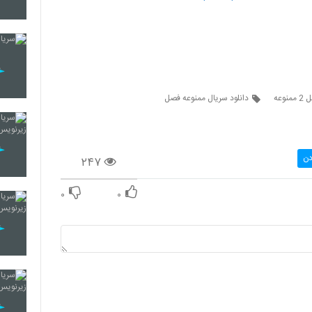
126
127
دانلود سریال ممنوعه فصل
128
دن
۲۴۷
129
۰
۰
130
131