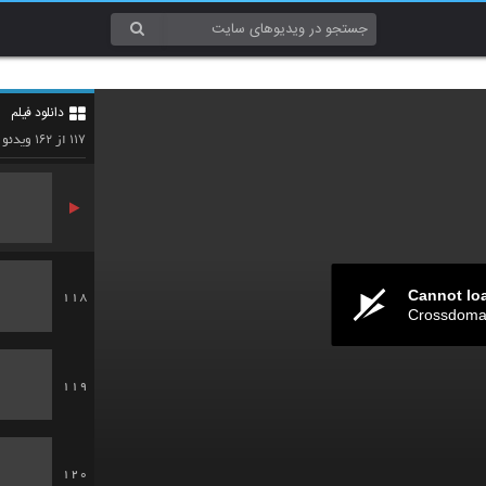
115
دانلود فیلم
116
۱۶۲
۱۱۷
از
ویدئو
Cannot lo
118
Crossdomai
119
120