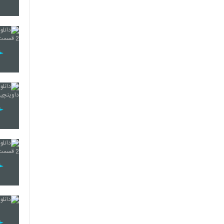
132
133
134
135
136