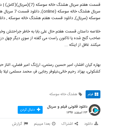
سوسکه (سریال), دانلود قسمت هفتم هشتگ خاله سوسکه , دانلود سریا
خلاصه داستان قسمت هفتم:حال علی بابا به خاطر جراحتش وخیم 
صاحب گنج شده یا تاکنون راست می گفته از سوی دیگر چهل دزد بغد
میکنند غافل از اینکه ...
بهاره کیان افشار، امیر حسین رستمی، ارژنگ امیر فضلی، الناز حب
کشکولی، بهزاد رحیم خانی،نیلوفر رجایی فر، محمد مسلمی لیلا بل
فیلم
هشتگ خاله سوسکه
دانلود قانونی فیلم و سریال
دنبال کردن
۲۳ اسفند ۱۳۹۷
دانلود
اشتراک
بعدا میبینم
گزارش