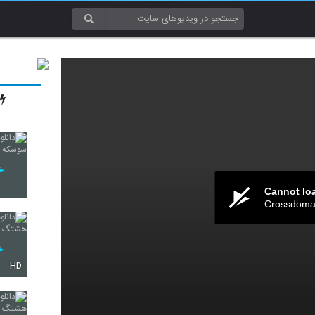
Cannot lo
Crossdomai
HD