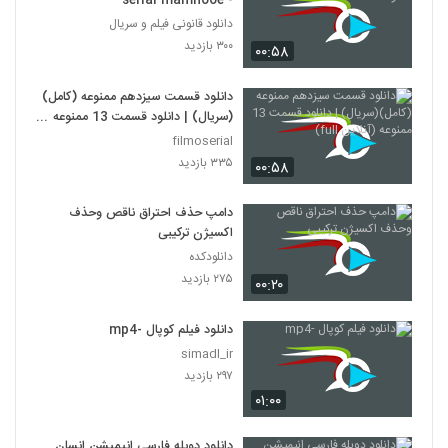
- serial mamnooe
دانلود قانونی فیلم و سریال
۳۰۰ بازدید
۰۰:۵۸
دانلود قسمت سیزدهم ممنوعه (کامل)
(سریال) | دانلود قسمت 13 ممنوعه
(آنلاین full)
filmoserial
۳۳۵ بازدید
۰۰:۵۸
دامپ حذف احتراق ناقص وحذف
اکسیژن ترکیبی
دانلودکده
۲۷۵ بازدید
۰۰:۲۰
دانلود فیلم کوپال -mp4
simadl_ir
۲۹۷ بازدید
۰۱:۰۰
دانلود دوبله فارسی انیمیشن انسان