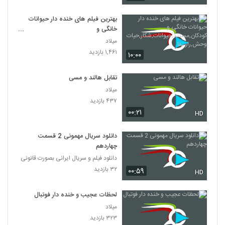
بهترین فیلم های خنده دار حیوانات
خانگی و
کودکان,مستند,حیوانات,شکار,حیات
میلاد
وحش,راز بقا
۱,۴۶۱ بازدید
۱۰:۰۰
تقابل هالند و مسی
میلاد
۴۳۷ بازدید
۰۰:۲۱
HD
دانلود سریال مهمونی 2 قسمت
چهاردهم
دانلود فیلم و سریال ایرانی بصورت قانونی
۳۲ بازدید
۰۰:۵۹
HD
لحظات عجیب و خنده دار فوتبال
میلاد
۳۲۳ بازدید