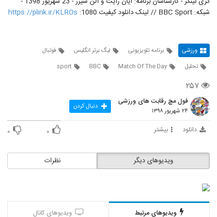
گری لینکر - کارشناسان برنامه: ایان رایت و آلن شیرر - 23 شهریور 1398 -
شبکه: BBC Sport // لینک دانلود کیفیت 1080:
https://plink.ir/KLROs
ورزشی
برنامه تلویزیونی
لیگ برتر انگلیس
فوتبال
تحلیل
Match Of The Day
BBC
sport
۲۵۷
فول مچ رقابت های ورزشی
دنبال کردن
۲۴ شهریور ۱۳۹۸
دانلود
بیشتر
۰
۰
ویدیوهای دیگر
نظرات
ویدیوهای مرتبط
ویدیوهای کانال