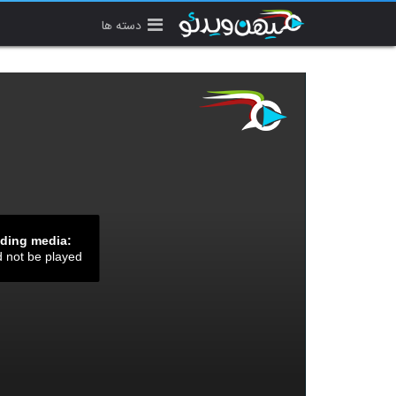
دسته ها
ading media:
d not be played