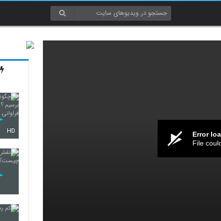
HD
Error lo
File coul