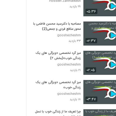
Hossein Zahmatkesh
۲۸ بازدید
۰۵:۳۶
مصاحبه با دکترسید محسن فاطمی با
محور منافع فردی و جمعی(2)
gooshecheshm
۰۲:۳۷
۳۳ بازدید
میز گرد تخصصی «ویژگی های یک
زندگی خوب»(بخش ۲)
gooshecheshm
۰۲:۰۵
۲۱ بازدید
میز گرد تخصصی «ویژگی های یک
زندگی خوب»
gooshecheshm
۰۳:۴۷
۱۸ بازدید
چرا تعریف ما از زندگی خوب با نسل