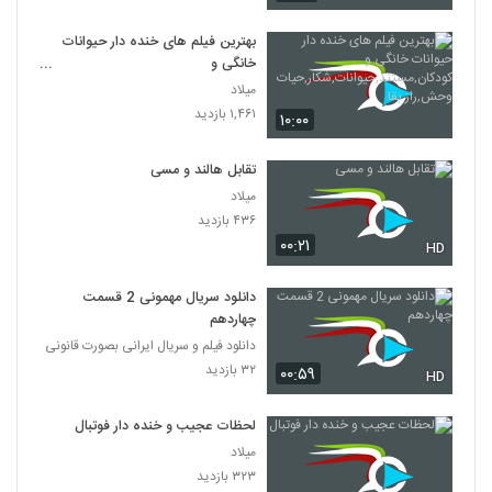
بهترین فیلم های خنده دار حیوانات
خانگی و
کودکان,مستند,حیوانات,شکار,حیات
میلاد
وحش,راز بقا
۱,۴۶۱ بازدید
۱۰:۰۰
تقابل هالند و مسی
میلاد
۴۳۶ بازدید
۰۰:۲۱
HD
دانلود سریال مهمونی 2 قسمت
چهاردهم
دانلود فیلم و سریال ایرانی بصورت قانونی
۳۲ بازدید
۰۰:۵۹
HD
لحظات عجیب و خنده دار فوتبال
میلاد
۳۲۳ بازدید