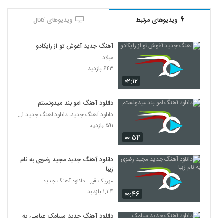
دانلود آهنگ رامین ساور سیگار (Ramin
Saavar Sigar)
4305
ویدیوهای مرتبط
ویدیوهای کانال
۳۱۰ بازدید
دانلود آهنگ دردانه از رضا نصیری
آهنگ جدید آغوش تو از رایکادو
۳۶۱ بازدید
4306
میلاد
۶۴۳ بازدید
۰۲:۱۲
دانلود آهنگ جدید و زیبای داود حیدریان با نام
تو که باشی (به همراه تو که باشی)
4307
۳۱۱ بازدید
دانلود آهنگ امو بند میدونستم
دانلود آهنگ جدید، دانلود اهنگ جدید ایرانی
Mohammad Roya Ke Chi Beshe
۵۹۱ بازدید
۲۷۷ بازدید
4308
۰۰:۵۴
سیاوش بکایی آهنگ قطار
دانلود آهنگ جدید مجید رضوی به نام
زیبا
۳۱۳ بازدید
4309
موزیک قیر - دانلود آهنگ جدبد
۱,۱۱۴ بازدید
۰۰:۴۶
آهنگ ای کاش از مجتبی اوز(پاپ)
۲۶۸ بازدید
4310
دانلود آهنگ جدید سیامک عباسی به