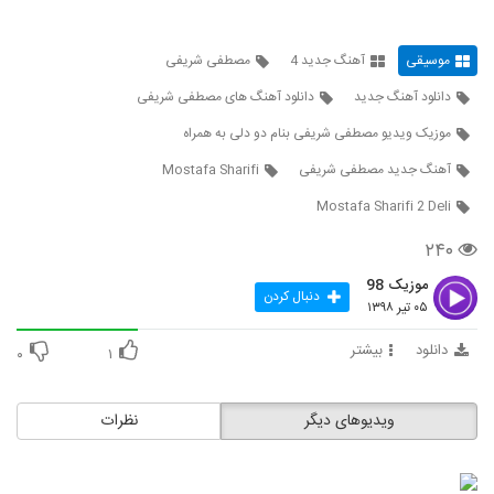
4299
موسیقی
آهنگ جدید 4
مصطفی شریفی
آهنگ زندونی از احسان سر کرده(پاپ)
۲۷۴ بازدید
دانلود آهنگ جدید
دانلود آهنگ های مصطفی شریفی
4300
موزیک ویدیو مصطفی شریفی بنام دو دلی به همراه
آهنگ برگرد از اهورا جاوید(پاپ)
آهنگ جدید مصطفی شریفی
Mostafa Sharifi
۲۷۴ بازدید
4301
Mostafa Sharifi 2 Deli
دانلود آهنگ احساس بد از حمید رضا رضایی
۲۴۰
۳۱۲ بازدید
4302
موزیک 98
دنبال کردن
۰۵ تیر ۱۳۹۸
دانلود آهنگ جدید و زیبای هومن حدادی با نام
نرو
دانلود
بیشتر
۰
۱
4303
۲۹۸ بازدید
دانلود آهنگ عارف محمدی رفت (Aref
ویدیوهای دیگر
نظرات
Mohamadi Raft)
4304
۳۹۴ بازدید